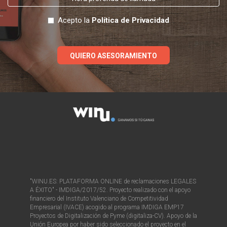
Acepto la
Política de Privacidad
QUIERO ASESORAMIENTO
"WINU.ES: PLATAFORMA ONLINE de reclamaciones LEGALES
A ÉXITO" - IMDIGA/2017/52. Proyecto realizado con el apoyo
financiero del Instituto Valenciano de Competitividad
Empresarial (IVACE) acogido al programa IMDIGA EMP17
Proyectos de Digitalización de Pyme (digitaliza-CV). Apoyo de la
Unión Europea por haber sido seleccionado el proyecto en el