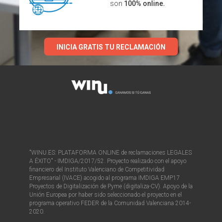
son
100% online.
INICIA GRATIS TU RECLAMACIÓN
"WINU.ES: PLATAFORMA ONLINE de reclamaciones LEGALES
A ÉXITO" - IMDIGA/2017/52. Proyecto realizado con el apoyo
financiero del Instituto Valenciano de Competitividad
Empresarial (IVACE) acogido al programa IMDIGA EMP17
Proyectos de Digitalización de Pyme (digitaliza-CV). Apoyo de la
Unión Europea por haber sido seleccionado el proyecto en el
programa operativo FEDER de la Comunidad Valenciana 2014-
2020.