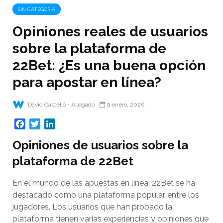
SIN CATEGORÍA
Opiniones reales de usuarios
sobre la plataforma de
22Bet: ¿Es una buena opción
para apostar en línea?
David Castelló - Abogado
9 enero, 2026
F
T
L
a
w
i
Opiniones de usuarios sobre la
c
i
n
e
t
k
plataforma de 22Bet
b
t
e
o
e
d
En el mundo de las apuestas en línea, 22Bet se ha
o
r
I
destacado como una plataforma popular entre los
k
n
jugadores. Los usuarios que han probado la
plataforma tienen varias experiencias y opiniones que