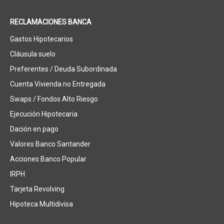
RECLAMACIONES BANCA
Gastos Hipotecarios
Cláusula suelo
Preferentes / Deuda Subordinada
Cuenta Vivienda no Entregada
Swaps / Fondos Alto Riesgo
Ejecución Hipotecaria
Dación en pago
Valores Banco Santander
Acciones Banco Popular
IRPH
Tarjeta Revolving
Hipoteca Multidivisa