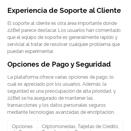
Experiencia de Soporte al Cliente
El soporte al cliente es otra área importante donde
22Bet parece destacar. Los usuarios han comentado
que el equipo de soporte es generalmente rápido y
servicial al tratar de resolver cualquier problema que
puedan experimentar.
Opciones de Pago y Seguridad
La plataforma ofrece varias opciones de pago, lo
cual es apreciado por los usuarios. Además, la
seguridad es una preocupación de alta prioridad, y
22Bet se ha asegurado de mantener las
transacciones y los datos personales seguros
mediante tecnologías avanzadas de encriptación.
Opciones
Criptomonedas, Tarjetas de Crédito,