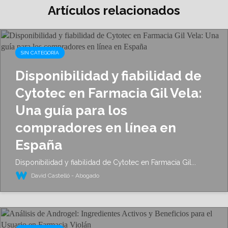
Artículos relacionados
SIN CATEGORÍA
Disponibilidad y fiabilidad de
Cytotec en Farmacia Gil Vela:
Una guía para los
compradores en línea en
España
Disponibilidad y fiabilidad de Cytotec en Farmacia Gil...
David Castelló - Abogado