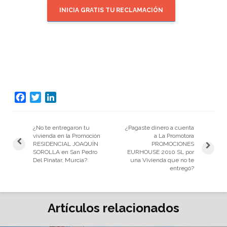
INICIA GRATIS TU RECLAMACIÓN
F
T
L
a
w
i
c
i
n
¿No te entregaron tu
¿Pagaste dinero a cuenta
e
t
k
vivienda en la Promoción
a La Promotora
b
t
e
RESIDENCIAL JOAQUÍN
PROMOCIONES
o
e
d
SOROLLA en San Pedro
EURHOUSE 2010 SL por
Del Pinatar, Murcia?
una Vivienda que no te
o
r
I
entregó?
k
n
Artículos relacionados