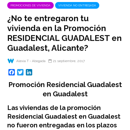
PROMOCIONES DE VIVIENDA
VIVIENDA NO ENTREGADA
¿No te entregaron tu
vivienda en la Promoción
RESIDENCIAL GUADALEST en
Guadalest, Alicante?
Alexia T - Abogada
21 septiembre, 2017
F
T
L
a
w
i
Promoción
Residencial Guadalest
c
i
n
e
t
k
en Guadalest
b
t
e
o
e
d
Las viviendas de la
promoción
o
r
I
Residencial Guadalest en Guadalest
k
n
no fueron entregadas en los plazos