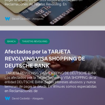
Reclamaciones de Tarjetas Revolving. En
David Castelló - Abogado
BANCA
TARJETAS REVOLVING
Afectados por la TARJETA
REVOLVING VISA SHOPPING DE
DEUTSCHE BANK
TARJETA REVOLVING VISA SHOPPING DE DEUTSCHE BANK
Los afectados por la Tarjeta Revolving VISA SHOPPING de la
entidad DEUTSCHE BANK pagan intereses abusivos y nunca
terminan de pagar la deuda. En Winu.es somos especialistas
en Reclamaciones de
David Castelló - Abogado