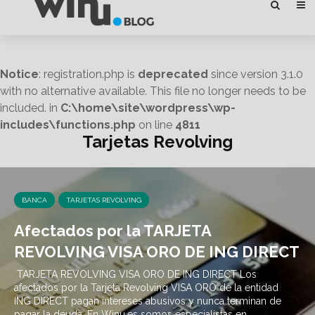
Notice
: registration.php is
deprecated
since version 3.1.0
with no alternative available. This file no longer needs to be
included. in
C:\home\site\wordpress\wp-
includes\functions.php
on line
4811
Tarjetas Revolving
BANCA
TARJETAS REVOLVING
Afectados por la TARJETA
REVOLVING VISA ORO DE ING DIRECT
TARJETA REVOLVING VISA ORO DE ING DIRECT Los
afectados por la Tarjeta Revolving VISA ORO de la entidad
ING DIRECT pagan intereses abusivos y nunca terminan de
pagar la deuda. En Winu.es somos especialistas en