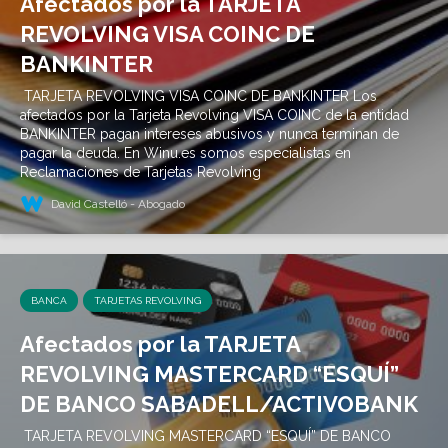
Afectados por la TARJETA
REVOLVING VISA COINC DE
BANKINTER
TARJETA REVOLVING VISA COINC DE BANKINTER Los
afectados por la Tarjeta Revolving VISA COINC de la entidad
BANKINTER pagan intereses abusivos y nunca terminan de
pagar la deuda. En Winu.es somos especialistas en
Reclamaciones de Tarjetas Revolving
David Castelló - Abogado
BANCA
TARJETAS REVOLVING
Afectados por la TARJETA
REVOLVING MASTERCARD “ESQUÍ”
DE BANCO SABADELL/ACTIVOBANK
TARJETA REVOLVING MASTERCARD “ESQUÍ” DE BANCO