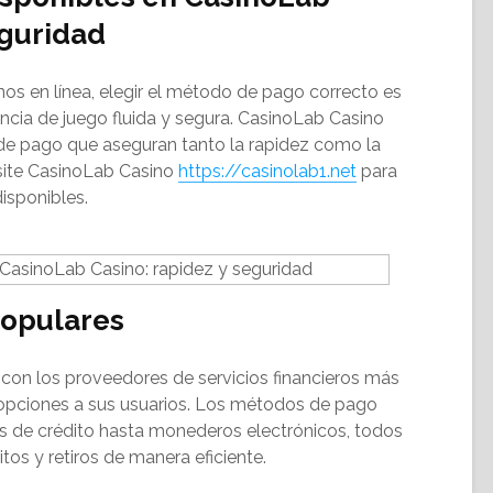
eguridad
os en línea, elegir el método de pago correcto es
encia de juego fluida y segura. CasinoLab Casino
de pago que aseguran tanto la rapidez como la
isite CasinoLab Casino
https://casinolab1.net
para
isponibles.
Populares
con los proveedores de servicios financieros más
s opciones a sus usuarios. Los métodos de pago
as de crédito hasta monederos electrónicos, todos
tos y retiros de manera eficiente.