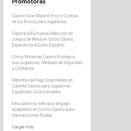
Promotoras
Casino Gran Madrid: Pros y Contras
de los Bonos para Jugadores
Explora la Exclusiva Selección de
Juegos de Mesa en GoGo Casino:
Experiencia al Estilo Español
Cómo Winamax Casino Protege a
sus Jugadores: Medidas de Seguridad
y Confianza
Métodos de Pago Disponibles en
Caliente Casino para Jugadores
Españoles: Guía Completa
Descubra los métodos de pago
aceptados en Cozino Casino para
transacciones fluidas
Cargar más