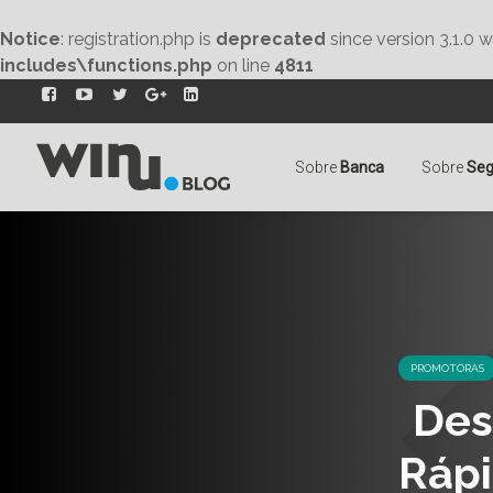
Notice
: registration.php is
deprecated
since version 3.1.0 w
includes\functions.php
on line
4811
Sobre
Banca
Sobre
Seg
PROMOTORAS
Des
Rápi