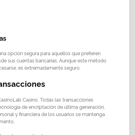
as
una opción segura para aquellos que prefieren
desde sus cuentas bancarias. Aunque este método
cesarse, es extremadamente seguro.
ransacciones
CasinoLab Casino. Todas las transacciones
tecnología de encriptación de última generación,
sonal y financiera de los usuarios se mantenga
omento.