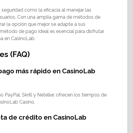
 seguridad como la eficacia al manejar las
 usuarios. Con una amplia gama de métodos de
ar la opción que mejor se adapte a sus
l método de pago ideal es esencial para disfrutar
ma en CasinoLab.
es (FAQ)
 pago más rápido en CasinoLab
PayPal, Skrill y Neteller, ofrecen los tiempos de
sinoLab Casino.
eta de crédito en CasinoLab