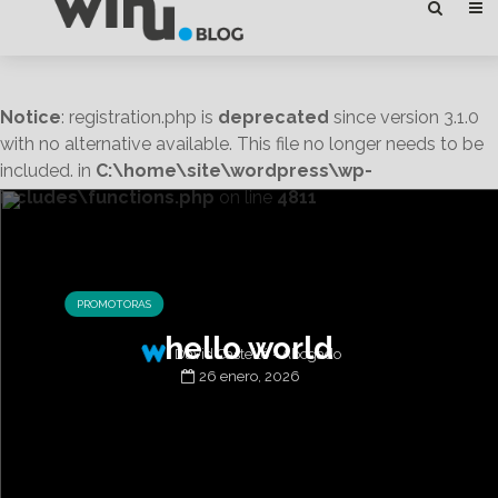
Notice
: registration.php is
deprecated
since version 3.1.0
with no alternative available. This file no longer needs to be
included. in
C:\home\site\wordpress\wp-
includes\functions.php
on line
4811
PROMOTORAS
hello world
David Castelló - Abogado
26 enero, 2026