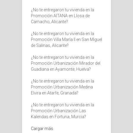
¿No te entregaron tu vivienda en la
Promoción AITANA en Llosa de
Camacho, Alicante?
¿No te entregaron tu vivienda en la
Promoción Villa María II en San Miguel
de Salinas, Alicante?
¿No te entregaron tu vivienda en la
Promoción Urbanización Mirador del
Guadiana en Ayamonte, Huelva?
¿No te entregaron tu vivienda en la
Promoción Urbanización Medina
Elvira en Atarfe, Granada?
¿No te entregaron tu vivienda en la
Promoción Urbanización Las
Kalendas en Fortuna, Murcia?
Cargar más