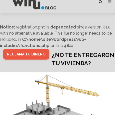
Notice
: registration.php is
deprecated
since version 3.1.0
with no alternative available. This file no longer needs to be
included. in
C:\home\site\wordpress\wp-
includes\functions.php
on line
4811
¿NO TE ENTREGARON
RECLAMA TU DINERO
TU VIVIENDA?